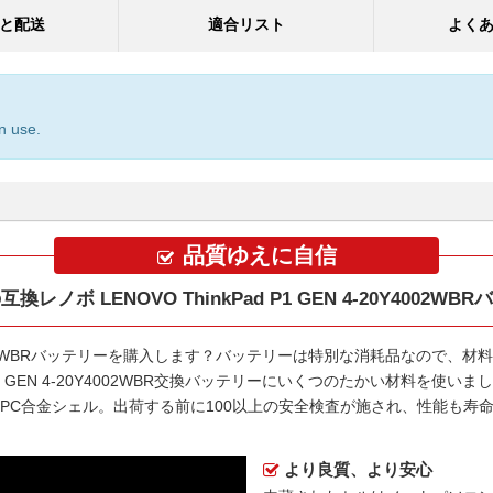
と配送
適合リスト
よく
n use.
品質ゆえに自信
換レノボ LENOVO ThinkPad P1 GEN 4-20Y4002WB
4002WBRバッテリー
を購入します？バッテリーは特別な消耗品なので、材料
d P1 GEN 4-20Y4002WBR交換バッテリー
にいくつのたかい材料を使いまし
S+PC合金シェル。出荷する前に100以上の安全検査が施され、性能も
より良質、より安心