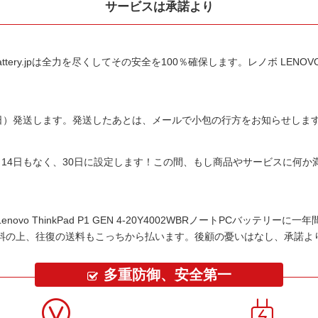
サービスは承諾より
tery.jpは全力を尽くしてその安全を100％確保します。
レノボ LENOVO
平日）発送します。発送したあとは、メールで小包の行方をお知らせしま
14日もなく、30日に設定します！この間、もし商品やサービスに何
Lenovo ThinkPad P1 GEN 4-20Y4002WBRノートPCバッテリー
に一年
料の上、往復の送料もこっちから払います。後顧の憂いはなし、承諾よ
多重防御、安全第一