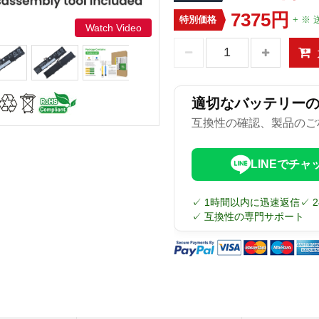
7375円
特別価格
+ ※ 
Watch Video
適切なバッテリー
互換性の確認、製品のご
LINEでチャ
✓ 1時間以内に迅速返信
✓ 
✓ 互換性の専門サポート