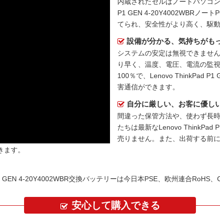
内蔵されたセルはノートパソコ
P1 GEN 4-20Y4002WBRノー
てられ、安全性がより高く、駆
設備が分かる、気持ちがも
システムの安定は無視できません
り早く、温度、電圧、電流の監
100％で、Lenovo ThinkPad
害通信ができます。
自分に厳しい、お客に優し
間違った保管方法や、使わず長
たちは最新な
Lenovo ThinkP
売りません。また、出荷する前
きます。
P1 GEN 4-20Y4002WBR交換バッテリーは今日本PSE、欧州連合Ro
安心して購入できる