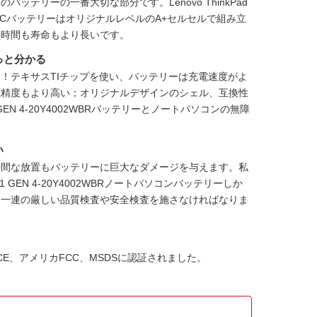
ンのバッテリーの一番大切な部分です。
Lenovo ThinkPad
トPCバッテリー
はオリジナルレベルのA+セルセルで組み立
動時間も寿命もより長いです。
っと分かる
！テキサスTIチップを使い、バッテリーは充電速度がよ
視精度もより高い；オリジナルデザインのシェル、互換性
 P1 GEN 4-20Y4002WBRバッテリーとノートパソコンの無障
い
時間な放置もバッテリーに巨大なダメージを与えます。私
ad P1 GEN 4-20Y4002WBRノートパソコンバッテリー
しか
に一連の厳しい品質検査や安全検査を施さなければなりま
HS、CE、アメリカFCC、MSDSに認証されました。