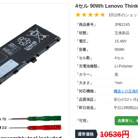
4セル 90Wh Lenovo Thi
1011件のショ
「商品番号」
JPB2245
「状態」
互換新品
「電圧」
15.48V
「容量」
90Wh
「セル数」
4セル
「充電池種類」
Li-Polymer
「カラー」
黒
「大きさ」
*mm
「対応機種」
機器との互換
「品質保証」
安心の12ヶ月
「即日発送」
平日12時間以
「可用」
在庫有り。4
10536円
通常価格