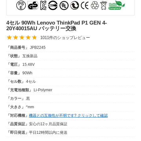
4セル 90Wh Lenovo ThinkPad P1 GEN 4-
20Y40015AU バッテリー交換
1011件のショップレビュー
「商品番号」
JPB2245
「状態」
互換新品
「電圧」
15.48V
「容量」
90Wh
「セル数」
4セル
「充電池種類」
Li-Polymer
「カラー」
黒
「大きさ」
*mm
「対応機種」
機器との互換性が不明です? クリックして確認
「品質保証」
安心の12ヶ月品質保証
「即日発送」
平日12時間以内に発送