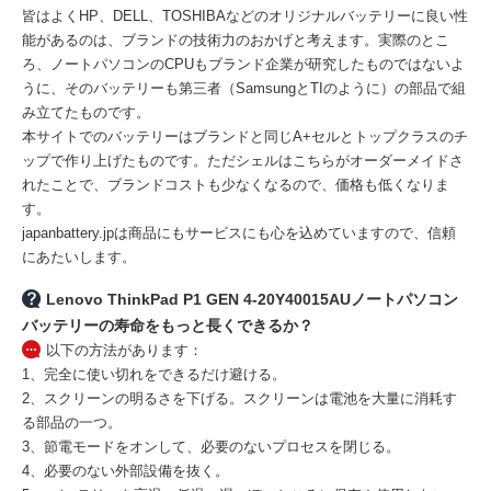
皆はよくHP、DELL、TOSHIBAなどのオリジナルバッテリーに良い性
能があるのは、ブランドの技術力のおかげと考えます。実際のとこ
ろ、ノートパソコンのCPUもブランド企業が研究したものではないよ
うに、そのバッテリーも第三者（SamsungとTIのように）の部品で組
み立てたものです。
本サイトでのバッテリーはブランドと同じA+セルとトップクラスのチ
ップで作り上げたものです。ただシェルはこちらがオーダーメイドさ
れたことで、ブランドコストも少なくなるので、価格も低くなりま
す。
japanbattery.jpは商品にもサービスにも心を込めていますので、信頼
にあたいします。
Lenovo ThinkPad P1 GEN 4-20Y40015AUノートパソコン
バッテリーの寿命をもっと長くできるか？
以下の方法があります：
1、完全に使い切れをできるだけ避ける。
2、スクリーンの明るさを下げる。スクリーンは電池を大量に消耗す
る部品の一つ。
3、節電モードをオンして、必要のないプロセスを閉じる。
4、必要のない外部設備を抜く。