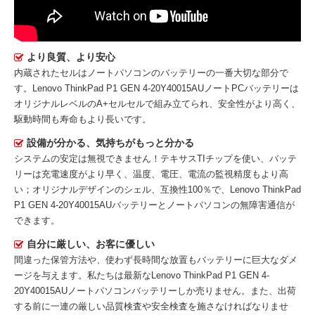
より良質、より安心
内蔵されたセルはノートパソコンのバッテリーの一番大切な部分で
す。
Lenovo ThinkPad P1 GEN 4-20Y40015AUノートPCバッテリー
は
オリジナルレベルのA+セルセルで組み立てられ、安全性がより高く、
駆動時間も寿命もより長いです。
設備が分かる、気持ちがもっと分かる
システムの安定は無視できません！テキサスTIチップを使い、バッテ
リーは充電速度がより早く、温度、電圧、電流の監視精度もより高
い；オリジナルデザインのシェル、互換性100％で、Lenovo ThinkPad
P1 GEN 4-20Y40015AUバッテリーとノートパソコンの無障害通信が
できます。
自分に厳しい、お客に優しい
間違った保管方法や、使わず長時間な放置もバッテリーに巨大なダメ
ージを与えます。私たちは最新な
Lenovo ThinkPad P1 GEN 4-
20Y40015AUノートパソコンバッテリー
しか売りません。また、出荷
する前に一連の厳しい品質検査や安全検査を施さなければなりませ