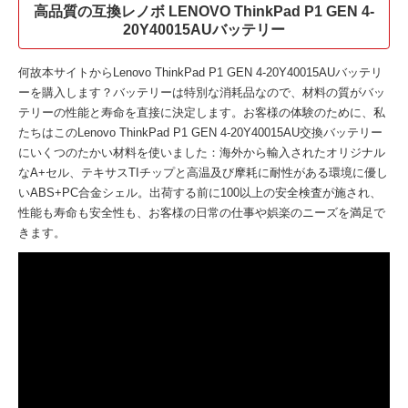
高品質の互換レノボ LENOVO ThinkPad P1 GEN 4-
20Y40015AUバッテリー
何故本サイトから
Lenovo ThinkPad P1 GEN 4-20Y40015AUバッテリ
ー
を購入します？バッテリーは特別な消耗品なので、材料の質がバッ
テリーの性能と寿命を直接に決定します。お客様の体験のために、私
たちはこの
Lenovo ThinkPad P1 GEN 4-20Y40015AU交換バッテリー
にいくつのたかい材料を使いました：海外から輸入されたオリジナル
なA+セル、テキサスTIチップと高温及び摩耗に耐性がある環境に優し
いABS+PC合金シェル。出荷する前に100以上の安全検査が施され、
性能も寿命も安全性も、お客様の日常の仕事や娯楽のニーズを満足で
きます。