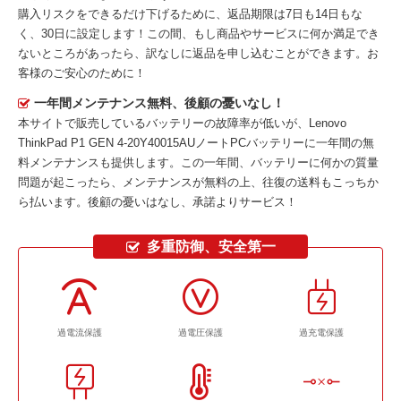
購入リスクをできるだけ下げるために、返品期限は7日も14日もな
く、30日に設定します！この間、もし商品やサービスに何か満足でき
ないところがあったら、訳なしに返品を申し込むことができます。お
客様のご安心のために！
一年間メンテナンス無料、後顧の憂いなし！
本サイトで販売しているバッテリーの故障率が低いが、
Lenovo
ThinkPad P1 GEN 4-20Y40015AUノートPCバッテリー
に一年間の無
料メンテナンスも提供します。この一年間、バッテリーに何かの質量
問題が起こったら、メンテナンスが無料の上、往復の送料もこっちか
ら払います。後顧の憂いはなし、承諾よりサービス！
多重防御、安全第一
過電流保護
過電圧保護
過充電保護