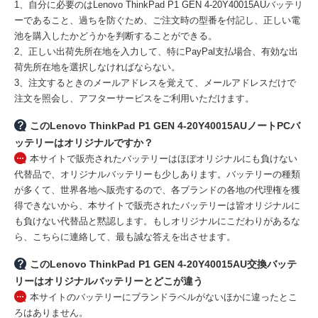
1、自分に必要のはLenovo ThinkPad P1 GEN 4-20Y40015AUバッテリ
ーであること、過ちを防ぐため、ご注文時の型番を付記し、正しい電
池を購入したかどうかを判断することができる。
2、正しい出荷先所在地を入力して、特にPayPal支払場合、有効な出
荷先所在地を選択しなければならない。
3、注文するときのメールアドレスを覚えて、メールアドレスだけで
注文を照会し、アフターサービスをご利用いただけます。
このLenovo ThinkPad P1 GEN 4-20Y40015AUノートPCバ
ッテリーはオリジナルですか？
本サイトで販売されたバッテリーはほぼオリジナルにも負けない
代替品で、オリジナルバッテリーも少しあります。バッテリーの種類
が多くて、世界各地へ販売するので、各ブランドの各地の代理権を獲
得できないから、本サイトで販売されたバッテリーは皆オリジナルに
も負けない代替品と黙認します。もしオリジナルにこだわりがあるな
ら、こちらに連絡して、最も誠な答えを出させます。
このLenovo ThinkPad P1 GEN 4-20Y40015AU交換バッテ
リーはオリジナルバッテリーとどこが違う
本サイトのバッテリーにブランドラベルがないほかに違ったとこ
ろはありません。