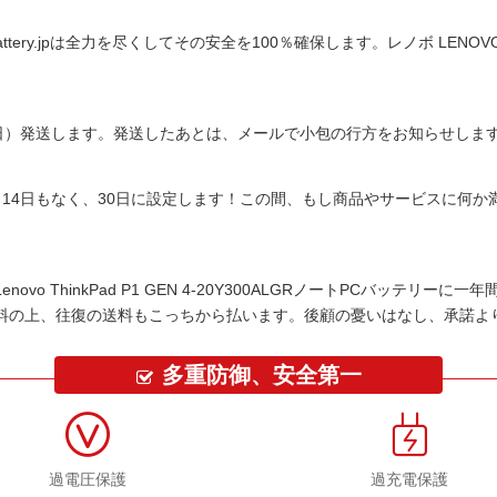
tery.jpは全力を尽くしてその安全を100％確保します。
レノボ LENOVO
平日）発送します。発送したあとは、メールで小包の行方をお知らせしま
14日もなく、30日に設定します！この間、もし商品やサービスに何
Lenovo ThinkPad P1 GEN 4-20Y300ALGRノートPCバッテリー
に一年
料の上、往復の送料もこっちから払います。後顧の憂いはなし、承諾よ
多重防御、安全第一
過電圧保護
過充電保護