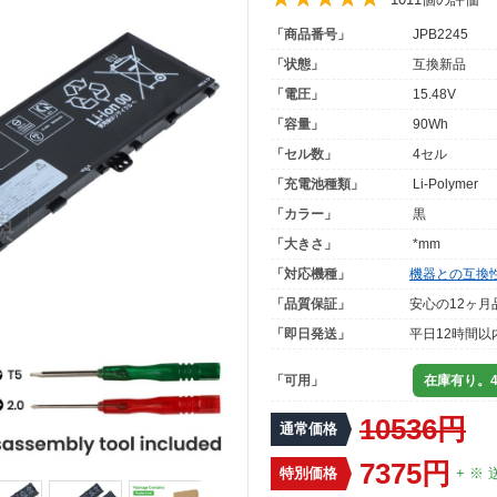
「商品番号」
JPB2245
「状態」
互換新品
「電圧」
15.48V
「容量」
90Wh
「セル数」
4セル
「充電池種類」
Li-Polymer
「カラー」
黒
「大きさ」
*mm
「対応機種」
機器との互換
「品質保証」
安心の12ヶ月
「即日発送」
平日12時間以
「可用」
在庫有り。4
10536円
通常価格
7375円
特別価格
+ ※ 