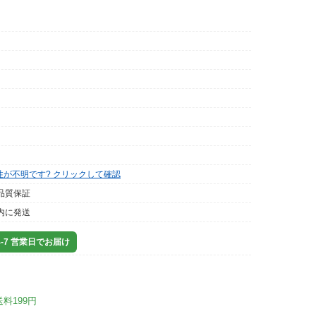
性が不明です? クリックして確認
品質保証
内に発送
-7 営業日でお届け
送料199円