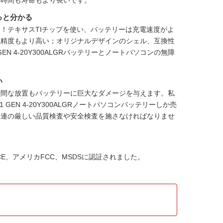
動時間も寿命もより長いです。
っと分かる
！テキサスTIチップを使い、バッテリーは充電速度がよ
視精度もより高い；オリジナルデザインのシェル、互換性
 P1 GEN 4-20Y300ALGRバッテリーとノートパソコンの無障
い
時間な放置もバッテリーに巨大なダメージを与えます。私
ad P1 GEN 4-20Y300ALGRノートパソコンバッテリー
しか売
一連の厳しい品質検査や安全検査を施さなければなりませ
HS、CE、アメリカFCC、MSDSに認証されました。