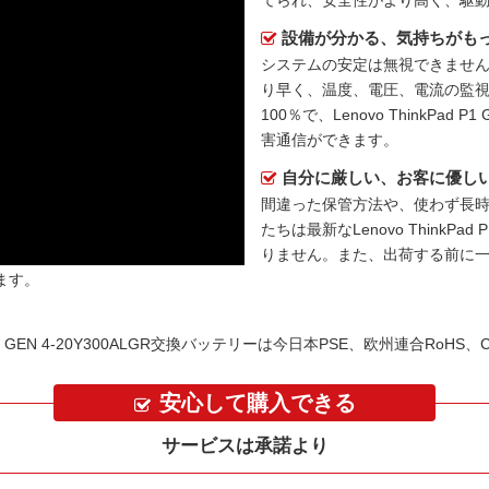
てられ、安全性がより高く、駆
設備が分かる、気持ちがも
システムの安定は無視できません
り早く、温度、電圧、電流の監
100％で、Lenovo ThinkPad
害通信ができます。
自分に厳しい、お客に優し
間違った保管方法や、使わず長
たちは最新な
Lenovo ThinkP
りません。また、出荷する前に
ます。
P1 GEN 4-20Y300ALGR交換バッテリーは今日本PSE、欧州連合Ro
安心して購入できる
サービスは承諾より