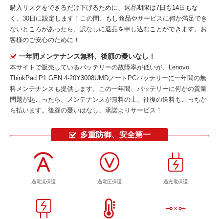
購入リスクをできるだけ下げるために、返品期限は7日も14日もな
く、30日に設定します！この間、もし商品やサービスに何か満足でき
ないところがあったら、訳なしに返品を申し込むことができます。お
客様のご安心のために！
一年間メンテナンス無料、後顧の憂いなし！
本サイトで販売しているバッテリーの故障率が低いが、
Lenovo
ThinkPad P1 GEN 4-20Y3008UMDノートPCバッテリー
に一年間の無
料メンテナンスも提供します。この一年間、バッテリーに何かの質量
問題が起こったら、メンテナンスが無料の上、往復の送料もこっちか
ら払います。後顧の憂いはなし、承諾よりサービス！
多重防御、安全第一
過電流保護
過電圧保護
過充電保護