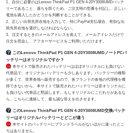
1、自分に必要のはLenovo ThinkPad P1 GEN 4-20Y3008UMDバッテ
リーであること、過ちを防ぐため、ご注文時の型番を付記し、正しい
電池を購入したかどうかを判断することができる。
2、正しい出荷先所在地を入力して、特にPayPal支払場合、有効な出
荷先所在地を選択しなければならない。
3、注文するときのメールアドレスを覚えて、メールアドレスだけで
注文を照会し、アフターサービスをご利用いただけます。
このLenovo ThinkPad P1 GEN 4-20Y3008UMDノートPCバ
ッテリーはオリジナルですか？
本サイトで販売されたバッテリーはほぼオリジナルにも負けない
代替品で、オリジナルバッテリーも少しあります。バッテリーの種類
が多くて、世界各地へ販売するので、各ブランドの各地の代理権を獲
得できないから、本サイトで販売されたバッテリーは皆オリジナルに
も負けない代替品と黙認します。もしオリジナルにこだわりがあるな
ら、こちらに連絡して、最も誠な答えを出させます。
このLenovo ThinkPad P1 GEN 4-20Y3008UMD交換バッテ
リーはオリジナルバッテリーとどこが違う
本サイトのバッテリーにブランドラベルがないほかに違ったとこ
ろはありません。