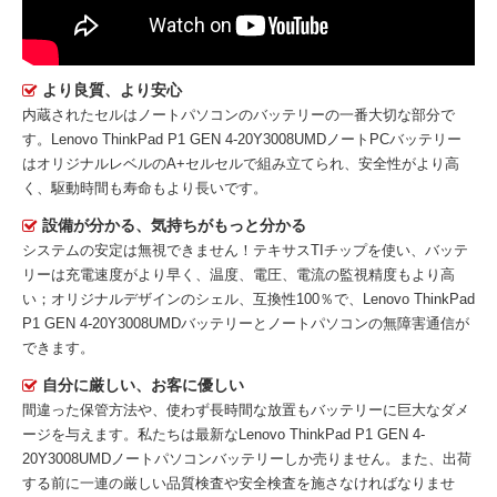
より良質、より安心
内蔵されたセルはノートパソコンのバッテリーの一番大切な部分で
す。
Lenovo ThinkPad P1 GEN 4-20Y3008UMDノートPCバッテリー
はオリジナルレベルのA+セルセルで組み立てられ、安全性がより高
く、駆動時間も寿命もより長いです。
設備が分かる、気持ちがもっと分かる
システムの安定は無視できません！テキサスTIチップを使い、バッテ
リーは充電速度がより早く、温度、電圧、電流の監視精度もより高
い；オリジナルデザインのシェル、互換性100％で、Lenovo ThinkPad
P1 GEN 4-20Y3008UMDバッテリーとノートパソコンの無障害通信が
できます。
自分に厳しい、お客に優しい
間違った保管方法や、使わず長時間な放置もバッテリーに巨大なダメ
ージを与えます。私たちは最新な
Lenovo ThinkPad P1 GEN 4-
20Y3008UMDノートパソコンバッテリー
しか売りません。また、出荷
する前に一連の厳しい品質検査や安全検査を施さなければなりませ