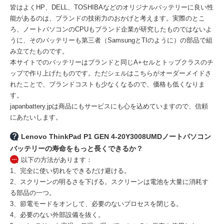
皆はよくHP、DELL、TOSHIBAなどのオリジナルバッテリーに良い性
能があるのは、ブランドの技術力のおかげと考えます。実際のとこ
ろ、ノートパソコンのCPUもブランド企業が研究したものではないよ
うに、そのバッテリーも第三者（SamsungとTIのように）の部品で組
み立てたものです。
本サイトでのバッテリーはブランドと同じA+セルとトップクラスのチ
ップで作り上げたものです。ただシェルはこちらがオーダーメイドさ
れたことで、ブランドコストも少なくなるので、価格も低くなりま
す。
japanbattery.jpは商品にもサービスにも心を込めていますので、信頼
にあたいします。
Lenovo ThinkPad P1 GEN 4-20Y3008UMDノートパソコン
バッテリーの寿命をもっと長くできるか？
以下の方法があります：
1、完全に使い切れをできるだけ避ける。
2、スクリーンの明るさを下げる。スクリーンは電池を大量に消耗す
る部品の一つ。
3、節電モードをオンして、必要のないプロセスを閉じる。
4、必要のない外部設備を抜く。