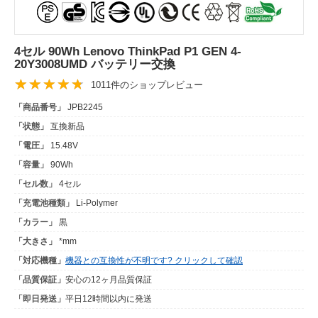
4セル 90Wh Lenovo ThinkPad P1 GEN 4-
20Y3008UMD バッテリー交換
1011件のショップレビュー
「商品番号」
JPB2245
「状態」
互換新品
「電圧」
15.48V
「容量」
90Wh
「セル数」
4セル
「充電池種類」
Li-Polymer
「カラー」
黒
「大きさ」
*mm
「対応機種」
機器との互換性が不明です? クリックして確認
「品質保証」
安心の12ヶ月品質保証
「即日発送」
平日12時間以内に発送