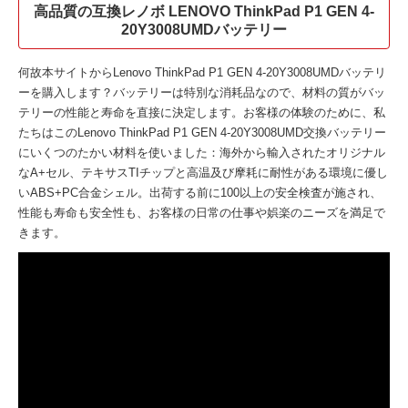
高品質の互換レノボ LENOVO ThinkPad P1 GEN 4-
20Y3008UMDバッテリー
何故本サイトから
Lenovo ThinkPad P1 GEN 4-20Y3008UMDバッテリ
ー
を購入します？バッテリーは特別な消耗品なので、材料の質がバッ
テリーの性能と寿命を直接に決定します。お客様の体験のために、私
たちはこの
Lenovo ThinkPad P1 GEN 4-20Y3008UMD交換バッテリー
にいくつのたかい材料を使いました：海外から輸入されたオリジナル
なA+セル、テキサスTIチップと高温及び摩耗に耐性がある環境に優し
いABS+PC合金シェル。出荷する前に100以上の安全検査が施され、
性能も寿命も安全性も、お客様の日常の仕事や娯楽のニーズを満足で
きます。