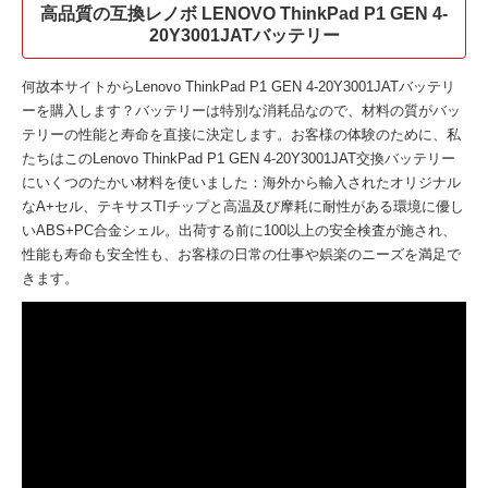
高品質の互換レノボ LENOVO ThinkPad P1 GEN 4-
20Y3001JATバッテリー
何故本サイトから
Lenovo ThinkPad P1 GEN 4-20Y3001JATバッテリ
ー
を購入します？バッテリーは特別な消耗品なので、材料の質がバッ
テリーの性能と寿命を直接に決定します。お客様の体験のために、私
たちはこの
Lenovo ThinkPad P1 GEN 4-20Y3001JAT交換バッテリー
にいくつのたかい材料を使いました：海外から輸入されたオリジナル
なA+セル、テキサスTIチップと高温及び摩耗に耐性がある環境に優し
いABS+PC合金シェル。出荷する前に100以上の安全検査が施され、
性能も寿命も安全性も、お客様の日常の仕事や娯楽のニーズを満足で
きます。