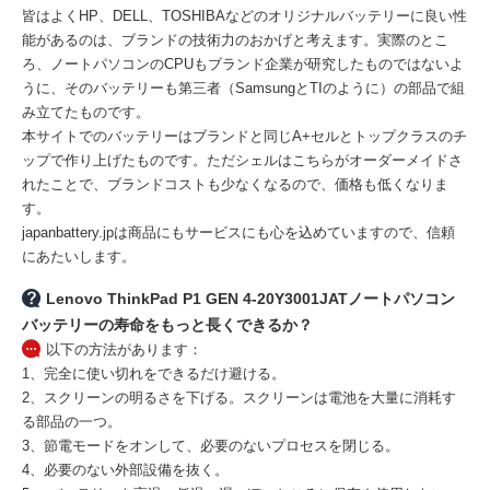
皆はよくHP、DELL、TOSHIBAなどのオリジナルバッテリーに良い性
能があるのは、ブランドの技術力のおかげと考えます。実際のとこ
ろ、ノートパソコンのCPUもブランド企業が研究したものではないよ
うに、そのバッテリーも第三者（SamsungとTIのように）の部品で組
み立てたものです。
本サイトでのバッテリーはブランドと同じA+セルとトップクラスのチ
ップで作り上げたものです。ただシェルはこちらがオーダーメイドさ
れたことで、ブランドコストも少なくなるので、価格も低くなりま
す。
japanbattery.jpは商品にもサービスにも心を込めていますので、信頼
にあたいします。
Lenovo ThinkPad P1 GEN 4-20Y3001JATノートパソコン
バッテリーの寿命をもっと長くできるか？
以下の方法があります：
1、完全に使い切れをできるだけ避ける。
2、スクリーンの明るさを下げる。スクリーンは電池を大量に消耗す
る部品の一つ。
3、節電モードをオンして、必要のないプロセスを閉じる。
4、必要のない外部設備を抜く。