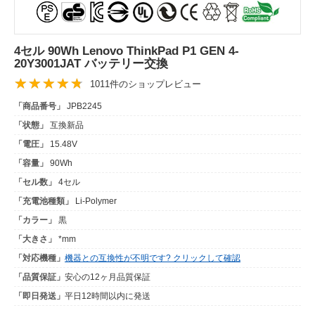
4セル 90Wh Lenovo ThinkPad P1 GEN 4-
20Y3001JAT バッテリー交換
1011件のショップレビュー
「商品番号」
JPB2245
「状態」
互換新品
「電圧」
15.48V
「容量」
90Wh
「セル数」
4セル
「充電池種類」
Li-Polymer
「カラー」
黒
「大きさ」
*mm
「対応機種」
機器との互換性が不明です? クリックして確認
「品質保証」
安心の12ヶ月品質保証
「即日発送」
平日12時間以内に発送