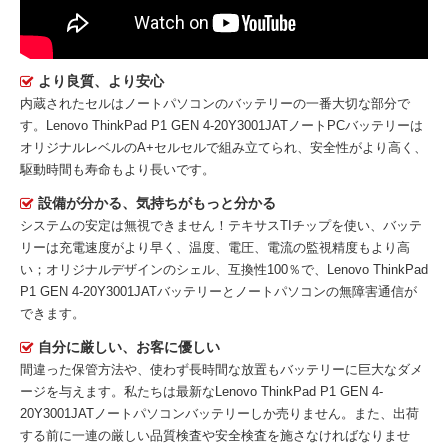
より良質、より安心
内蔵されたセルはノートパソコンのバッテリーの一番大切な部分で
す。
Lenovo ThinkPad P1 GEN 4-20Y3001JATノートPCバッテリー
は
オリジナルレベルのA+セルセルで組み立てられ、安全性がより高く、
駆動時間も寿命もより長いです。
設備が分かる、気持ちがもっと分かる
システムの安定は無視できません！テキサスTIチップを使い、バッテ
リーは充電速度がより早く、温度、電圧、電流の監視精度もより高
い；オリジナルデザインのシェル、互換性100％で、Lenovo ThinkPad
P1 GEN 4-20Y3001JATバッテリーとノートパソコンの無障害通信が
できます。
自分に厳しい、お客に優しい
間違った保管方法や、使わず長時間な放置もバッテリーに巨大なダメ
ージを与えます。私たちは最新な
Lenovo ThinkPad P1 GEN 4-
20Y3001JATノートパソコンバッテリー
しか売りません。また、出荷
する前に一連の厳しい品質検査や安全検査を施さなければなりませ