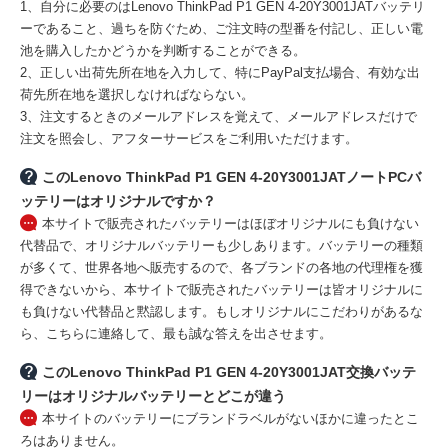
1、自分に必要のはLenovo ThinkPad P1 GEN 4-20Y3001JATバッテリ
ーであること、過ちを防ぐため、ご注文時の型番を付記し、正しい電
池を購入したかどうかを判断することができる。
2、正しい出荷先所在地を入力して、特にPayPal支払場合、有効な出
荷先所在地を選択しなければならない。
3、注文するときのメールアドレスを覚えて、メールアドレスだけで
注文を照会し、アフターサービスをご利用いただけます。
このLenovo ThinkPad P1 GEN 4-20Y3001JATノートPCバ
ッテリーはオリジナルですか？
本サイトで販売されたバッテリーはほぼオリジナルにも負けない
代替品で、オリジナルバッテリーも少しあります。バッテリーの種類
が多くて、世界各地へ販売するので、各ブランドの各地の代理権を獲
得できないから、本サイトで販売されたバッテリーは皆オリジナルに
も負けない代替品と黙認します。もしオリジナルにこだわりがあるな
ら、こちらに連絡して、最も誠な答えを出させます。
このLenovo ThinkPad P1 GEN 4-20Y3001JAT交換バッテ
リーはオリジナルバッテリーとどこが違う
本サイトのバッテリーにブランドラベルがないほかに違ったとこ
ろはありません。