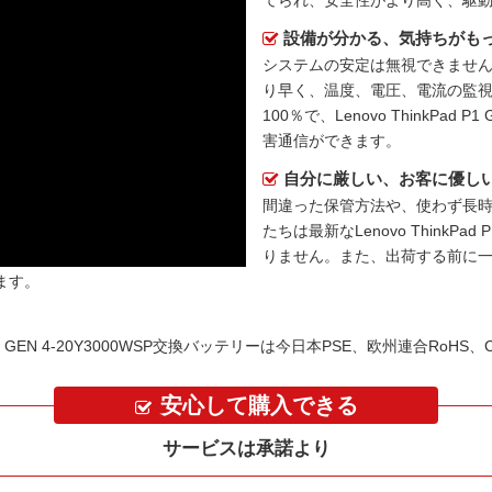
てられ、安全性がより高く、駆
設備が分かる、気持ちがも
システムの安定は無視できません
り早く、温度、電圧、電流の監
100％で、Lenovo ThinkPad
害通信ができます。
自分に厳しい、お客に優し
間違った保管方法や、使わず長
たちは最新な
Lenovo ThinkP
りません。また、出荷する前に
ます。
P1 GEN 4-20Y3000WSP交換バッテリーは今日本PSE、欧州連合Ro
安心して購入できる
サービスは承諾より