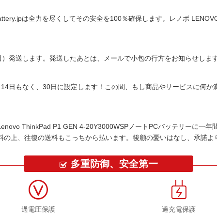
tery.jpは全力を尽くしてその安全を100％確保します。
レノボ LENOVO
平日）発送します。発送したあとは、メールで小包の行方をお知らせしま
14日もなく、30日に設定します！この間、もし商品やサービスに何
Lenovo ThinkPad P1 GEN 4-20Y3000WSPノートPCバッテリー
に一年
料の上、往復の送料もこっちから払います。後顧の憂いはなし、承諾よ
多重防御、安全第一
過電圧保護
過充電保護