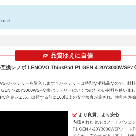
n use.
品質ゆえに自信
換レノボ LENOVO ThinkPad P1 GEN 4-20Y3000WS
3000WSPバッテリー
を購入します？バッテリーは特別な消耗品なので、材料
 P1 GEN 4-20Y3000WSP交換バッテリー
にいくつのたかい材料を使いまし
S+PC合金シェル。出荷する前に100以上の安全検査が施され、性能も
より良質、より安心
内蔵されたセルはノートパソコ
P1 GEN 4-20Y3000WSPノー