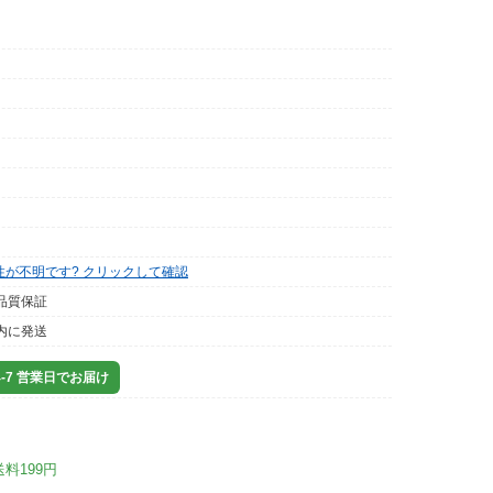
性が不明です? クリックして確認
品質保証
内に発送
-7 営業日でお届け
送料199円