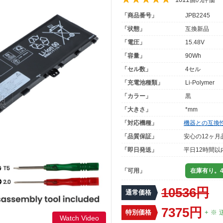
「商品番号」
JPB2245
「状態」
互換新品
「電圧」
15.48V
「容量」
90Wh
「セル数」
4セル
「充電池種類」
Li-Polymer
「カラー」
黒
「大きさ」
*mm
「対応機種」
機器との互換
「品質保証」
安心の12ヶ月
「即日発送」
平日12時間以
「可用」
在庫有り。4
10536円
通常価格
7375円
特別価格
+ ※ 
Watch Video