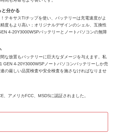
動時間も寿命もより長いです。
っと分かる
！テキサスTIチップを使い、バッテリーは充電速度がよ
視精度もより高い；オリジナルデザインのシェル、互換性
 P1 GEN 4-20Y3000WSPバッテリーとノートパソコンの無障
い
時間な放置もバッテリーに巨大なダメージを与えます。私
ad P1 GEN 4-20Y3000WSPノートパソコンバッテリー
しか売
一連の厳しい品質検査や安全検査を施さなければなりませ
HS、CE、アメリカFCC、MSDSに認証されました。