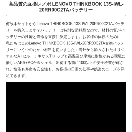
高品質の互換レノボ LENOVO THINKBOOK 13S-IWL-
20RR00C2TAバッテリー
何故本サイトから
Lenovo THINKBOOK 13S-IWL-20RR00C2TAバッテ
リー
を購入します？バッテリーは特別な消耗品なので、材料の質がバ
ッテリーの性能と寿命を直接に決定します。お客様の体験のために、
私たちはこの
Lenovo THINKBOOK 13S-IWL-20RR00C2TA交換バッテ
リー
にいくつのたかい材料を使いました：海外から輸入されたオリジ
ナルなA+セル、テキサスTIチップと高温及び摩耗に耐性がある環境に
優しいABS+PC合金シェル。出荷する前に100以上の安全検査が施さ
れ、性能も寿命も安全性も、お客様の日常の仕事や娯楽のニーズを満
足できます。