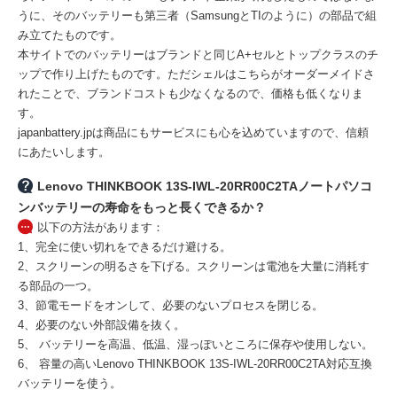
うに、そのバッテリーも第三者（SamsungとTIのように）の部品で組
み立てたものです。
本サイトでのバッテリーはブランドと同じA+セルとトップクラスのチ
ップで作り上げたものです。ただシェルはこちらがオーダーメイドさ
れたことで、ブランドコストも少なくなるので、価格も低くなりま
す。
japanbattery.jpは商品にもサービスにも心を込めていますので、信頼
にあたいします。
Lenovo THINKBOOK 13S-IWL-20RR00C2TAノートパソコ
ンバッテリーの寿命をもっと長くできるか？
以下の方法があります：
1、完全に使い切れをできるだけ避ける。
2、スクリーンの明るさを下げる。スクリーンは電池を大量に消耗す
る部品の一つ。
3、節電モードをオンして、必要のないプロセスを閉じる。
4、必要のない外部設備を抜く。
5、 バッテリーを高温、低温、湿っぽいところに保存や使用しない。
6、 容量の高い
Lenovo THINKBOOK 13S-IWL-20RR00C2TA対応互換
バッテリー
を使う。