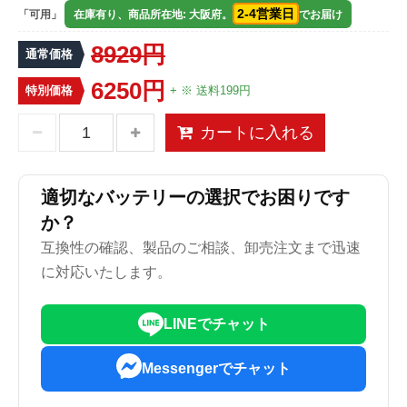
2-4営業日
「可用」
在庫有り、商品所在地: 大阪府。
でお届け
8929円
通常価格
6250円
特別価格
+ ※ 送料199円
カートに入れる
適切なバッテリーの選択でお困りです
か？
互換性の確認、製品のご相談、卸売注文まで迅速
に対応いたします。
LINEでチャット
Messengerでチャット