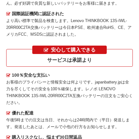
ん。必ず好調で良質な新しいバッテリーをお客様に届きます。
国際認証機関に認証された
より高い標準で製品を検査します。Lenovo THINKBOOK 13S-IWL-
20RR00C2TA交換バッテリーは今日本PSE、欧州連合RoHS、CE、ア
メリカFCC、MSDSに認証されました。
安心して購入できる
サービスは承諾より
100％安全な支払い
お客様のプライバシーと情報安全は何よりです。japanbattery.jpは全
力を尽くしてその安全を100％確保します。
レノボ LENOVO
THINKBOOK 13S-IWL-20RR00C2TA互換バッテリー
の注文をご安心く
ださい。
優れた配達
午後5時までの注文は当日、それからは24時間内で（平日）発送しま
す。発送したあとは、メールで小包の行方をお知らせします。
購入リスクなし、悩まず30日間返品