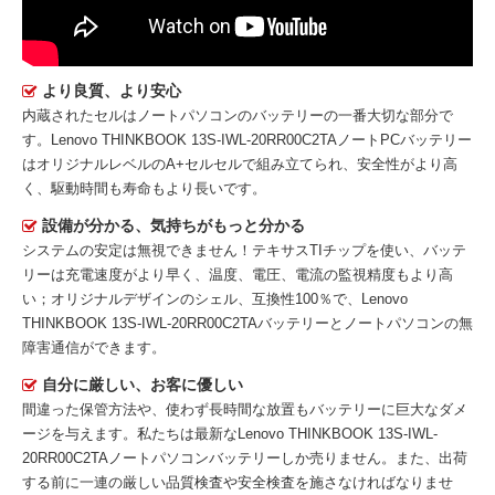
より良質、より安心
内蔵されたセルはノートパソコンのバッテリーの一番大切な部分で
す。
Lenovo THINKBOOK 13S-IWL-20RR00C2TAノートPCバッテリー
はオリジナルレベルのA+セルセルで組み立てられ、安全性がより高
く、駆動時間も寿命もより長いです。
設備が分かる、気持ちがもっと分かる
システムの安定は無視できません！テキサスTIチップを使い、バッテ
リーは充電速度がより早く、温度、電圧、電流の監視精度もより高
い；オリジナルデザインのシェル、互換性100％で、Lenovo
THINKBOOK 13S-IWL-20RR00C2TAバッテリーとノートパソコンの無
障害通信ができます。
自分に厳しい、お客に優しい
間違った保管方法や、使わず長時間な放置もバッテリーに巨大なダメ
ージを与えます。私たちは最新な
Lenovo THINKBOOK 13S-IWL-
20RR00C2TAノートパソコンバッテリー
しか売りません。また、出荷
する前に一連の厳しい品質検査や安全検査を施さなければなりませ