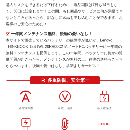
購入リスクをできるだけ下げるために、返品期限は7日も14日もな
く、30日に設定します！この間、もし商品やサービスに何か満足でき
ないところがあったら、訳なしに返品を申し込むことができます。お
客様のご安心のために！
一年間メンテナンス無料、後顧の憂いなし！
本サイトで販売しているバッテリーの故障率が低いが、
Lenovo
THINKBOOK 13S-IWL-20RR00C2TAノートPCバッテリー
に一年間の
無料メンテナンスも提供します。この一年間、バッテリーに何かの質
量問題が起こったら、メンテナンスが無料の上、往復の送料もこっち
から払います。後顧の憂いはなし、承諾よりサービス！
多重防御、安全第一
過電流保護
過電圧保護
過充電保護