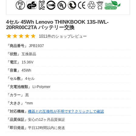
4セル 45Wh Lenovo THINKBOOK 13S-IWL-
20RR00C2TA バッテリー交換
1011件のショップレビュー
「商品番号」
JPB1937
「状態」
互換新品
「電圧」
15.36V
「容量」
45Wh
「セル数」
4セル
「充電池種類」
Li-Polymer
「カラー」
黒
「大きさ」
*mm
「対応機種」
機器との互換性が不明です? クリックして確認
「品質保証」
安心の12ヶ月品質保証
「即日発送」
平日12時間以内に発送