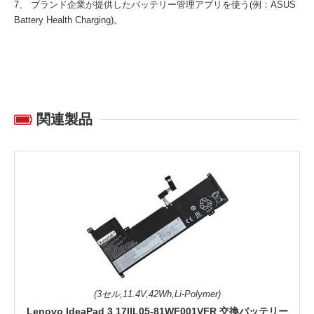
7、 ブランド企業が提供したバッテリー管理アプリを使う(例：ASUS
Battery Health Charging)。
関連製品
(3セル,11.4V,42Wh,Li-Polymer)
Lenovo IdeaPad 3 17IIL05-81WF001VFR 交換バッテリー