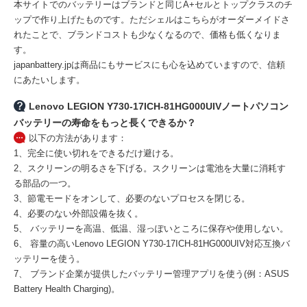
本サイトでのバッテリーはブランドと同じA+セルとトップクラスのチ
ップで作り上げたものです。ただシェルはこちらがオーダーメイドさ
れたことで、ブランドコストも少なくなるので、価格も低くなりま
す。
japanbattery.jpは商品にもサービスにも心を込めていますので、信頼
にあたいします。
Lenovo LEGION Y730-17ICH-81HG000UIVノートパソコン
バッテリーの寿命をもっと長くできるか？
以下の方法があります：
1、完全に使い切れをできるだけ避ける。
2、スクリーンの明るさを下げる。スクリーンは電池を大量に消耗す
る部品の一つ。
3、節電モードをオンして、必要のないプロセスを閉じる。
4、必要のない外部設備を抜く。
5、 バッテリーを高温、低温、湿っぽいところに保存や使用しない。
6、 容量の高い
Lenovo LEGION Y730-17ICH-81HG000UIV対応互換バ
ッテリー
を使う。
7、 ブランド企業が提供したバッテリー管理アプリを使う(例：ASUS
Battery Health Charging)。