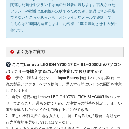
関連した商標やブランドは元の登録者に属します。言及された
ブランドや型番は互換性を説明するためのみ。製品に何か満足
できないところがあったら、オンラインやメールで連絡して、
こちらは24時間内返答します。お客様に100％満足させるのが目
標です。
よくあるご質問
ここでLenovo LEGION Y730-17ICH-81HG000UIVパソコン
バッテリーを購入するには何を注意しておりますか？
ご安心に購入するために、JapanBattery.jpはすべてのお客様に一
流の製品とアフターケアを提供し、購入する前にいくつの問題を注意
しております。
1、自分に必要のはLenovo LEGION Y730-17ICH-81HG000UIVバッテ
リーであること、過ちを防ぐため、ご注文時の型番を付記し、正しい
電池を購入したかどうかを判断することができる。
2、正しい出荷先所在地を入力して、特にPayPal支払場合、有効な出
荷先所在地を選択しなければならない。
3、注文するときのメールアドレスを覚えて、メールアドレスだけで