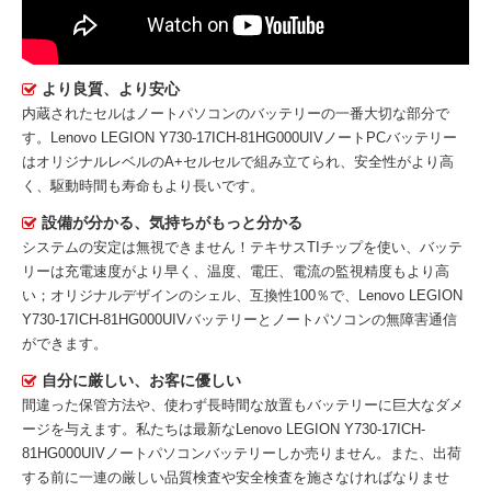
より良質、より安心
内蔵されたセルはノートパソコンのバッテリーの一番大切な部分で
す。
Lenovo LEGION Y730-17ICH-81HG000UIVノートPCバッテリー
はオリジナルレベルのA+セルセルで組み立てられ、安全性がより高
く、駆動時間も寿命もより長いです。
設備が分かる、気持ちがもっと分かる
システムの安定は無視できません！テキサスTIチップを使い、バッテ
リーは充電速度がより早く、温度、電圧、電流の監視精度もより高
い；オリジナルデザインのシェル、互換性100％で、Lenovo LEGION
Y730-17ICH-81HG000UIVバッテリーとノートパソコンの無障害通信
ができます。
自分に厳しい、お客に優しい
間違った保管方法や、使わず長時間な放置もバッテリーに巨大なダメ
ージを与えます。私たちは最新な
Lenovo LEGION Y730-17ICH-
81HG000UIVノートパソコンバッテリー
しか売りません。また、出荷
する前に一連の厳しい品質検査や安全検査を施さなければなりませ