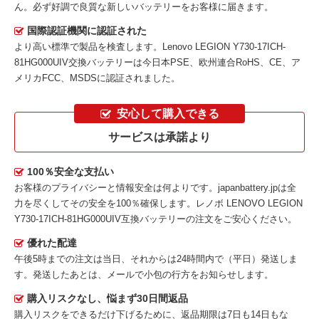
ん。必ず好調で良質な新しいバッテリーをお客様に届きます。
国際認証機関に認証された
より高い標準で製品を検査します。Lenovo LEGION Y730-17ICH-
81HG000UIV交換バッテリーは今日本PSE、欧州連合RoHS、CE、ア
メリカFCC、MSDSに認証されました。
安心して購入できる
サービスは承諾より
100％安全な支払い
お客様のプライバシーと情報安全は何よりです。japanbattery.jpは全
力を尽くしてその安全を100％確保します。
レノボ LENOVO LEGION
Y730-17ICH-81HG000UIV互換バッテリー
の注文をご安心ください。
優れた配達
午後5時までの注文は当日、それからは24時間内で（平日）発送しま
す。発送したあとは、メールで小包の行方をお知らせします。
購入リスクなし、悩まず30日間返品
購入リスクをできるだけ下げるために、返品期限は7日も14日もな