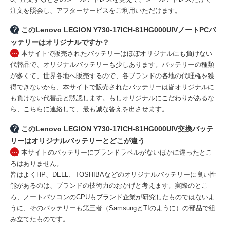
注文を照会し、アフターサービスをご利用いただけます。
このLenovo LEGION Y730-17ICH-81HG000UIVノートPCバ
ッテリーはオリジナルですか？
本サイトで販売されたバッテリーはほぼオリジナルにも負けない
代替品で、オリジナルバッテリーも少しあります。バッテリーの種類
が多くて、世界各地へ販売するので、各ブランドの各地の代理権を獲
得できないから、本サイトで販売されたバッテリーは皆オリジナルに
も負けない代替品と黙認します。もしオリジナルにこだわりがあるな
ら、こちらに連絡して、最も誠な答えを出させます。
このLenovo LEGION Y730-17ICH-81HG000UIV交換バッテ
リーはオリジナルバッテリーとどこが違う
本サイトのバッテリーにブランドラベルがないほかに違ったとこ
ろはありません。
皆はよくHP、DELL、TOSHIBAなどのオリジナルバッテリーに良い性
能があるのは、ブランドの技術力のおかげと考えます。実際のとこ
ろ、ノートパソコンのCPUもブランド企業が研究したものではないよ
うに、そのバッテリーも第三者（SamsungとTIのように）の部品で組
み立てたものです。