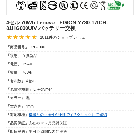
4セル 76Wh Lenovo LEGION Y730-17ICH-
81HG000UIV バッテリー交換
1011件のショップレビュー
「商品番号」
JPB2030
「状態」
互換新品
「電圧」
15.4V
「容量」
76Wh
「セル数」
4セル
「充電池種類」
Li-Polymer
「カラー」
黒
「大きさ」
*mm
「対応機種」
機器との互換性が不明です? クリックして確認
「品質保証」
安心の12ヶ月品質保証
「即日発送」
平日12時間以内に発送