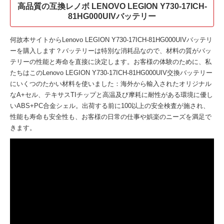
高品質の互換レノボ LENOVO LEGION Y730-17ICH-
81HG000UIVバッテリー
何故本サイトから
Lenovo LEGION Y730-17ICH-81HG000UIVバッテリ
ー
を購入します？バッテリーは特別な消耗品なので、材料の質がバッ
テリーの性能と寿命を直接に決定します。お客様の体験のために、私
たちはこの
Lenovo LEGION Y730-17ICH-81HG000UIV交換バッテリー
にいくつのたかい材料を使いました：海外から輸入されたオリジナル
なA+セル、テキサスTIチップと高温及び摩耗に耐性がある環境に優し
いABS+PC合金シェル。出荷する前に100以上の安全検査が施され、
性能も寿命も安全性も、お客様の日常の仕事や娯楽のニーズを満足で
きます。