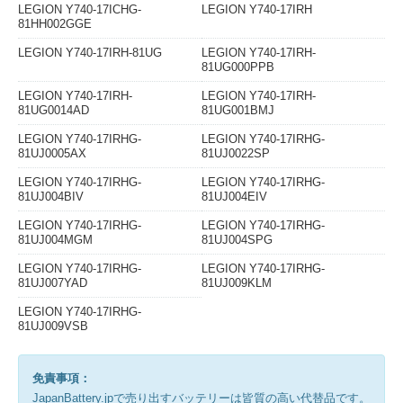
LEGION Y740-17ICHG-
LEGION Y740-17IRH
81HH002GGE
LEGION Y740-17IRH-81UG
LEGION Y740-17IRH-
81UG000PPB
LEGION Y740-17IRH-
LEGION Y740-17IRH-
81UG0014AD
81UG001BMJ
LEGION Y740-17IRHG-
LEGION Y740-17IRHG-
81UJ0005AX
81UJ0022SP
LEGION Y740-17IRHG-
LEGION Y740-17IRHG-
81UJ004BIV
81UJ004EIV
LEGION Y740-17IRHG-
LEGION Y740-17IRHG-
81UJ004MGM
81UJ004SPG
LEGION Y740-17IRHG-
LEGION Y740-17IRHG-
81UJ007YAD
81UJ009KLM
LEGION Y740-17IRHG-
81UJ009VSB
免責事項：
JapanBattery.jpで売り出すバッテリーは皆質の高い代替品です。