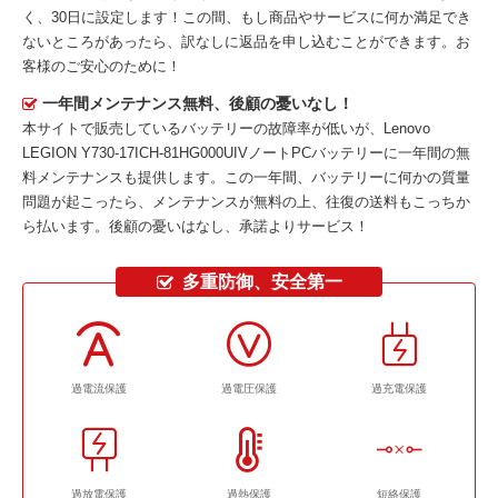
く、30日に設定します！この間、もし商品やサービスに何か満足でき
ないところがあったら、訳なしに返品を申し込むことができます。お
客様のご安心のために！
一年間メンテナンス無料、後顧の憂いなし！
本サイトで販売しているバッテリーの故障率が低いが、
Lenovo
LEGION Y730-17ICH-81HG000UIVノートPCバッテリー
に一年間の無
料メンテナンスも提供します。この一年間、バッテリーに何かの質量
問題が起こったら、メンテナンスが無料の上、往復の送料もこっちか
ら払います。後顧の憂いはなし、承諾よりサービス！
多重防御、安全第一
過電流保護
過電圧保護
過充電保護
過放電保護
過熱保護
短絡保護