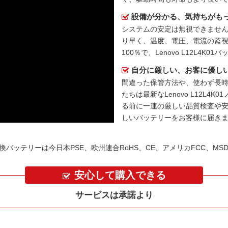
設備が分かる、気持ちがも
システムの安定は無視できません
り早く、温度、電圧、電流の監
100％で、Lenovo L12L4
自分に厳しい、お客に優し
間違った保管方法や、使わず長
たちは最新な
Lenovo L12L
る前に一連の厳しい品質検査や
しいバッテリーをお客様に届き
01交換バッテリーは今日本PSE、欧州連合RoHS、CE、アメリカFCC、M
安心して購入できる
サービスは承諾より