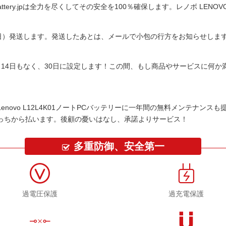
tery.jpは全力を尽くしてその安全を100％確保します。
レノボ LENOV
平日）発送します。発送したあとは、メールで小包の行方をお知らせしま
14日もなく、30日に設定します！この間、もし商品やサービスに何
Lenovo L12L4K01ノートPCバッテリー
に一年間の無料メンテナンスも
っちから払います。後顧の憂いはなし、承諾よりサービス！
多重防御、安全第一
過電圧保護
過充電保護