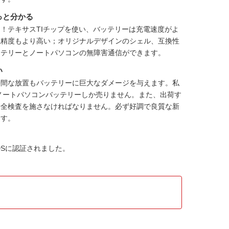
っと分かる
！テキサスTIチップを使い、バッテリーは充電速度がよ
視精度もより高い；オリジナルデザインのシェル、互換性
K01バッテリーとノートパソコンの無障害通信ができます。
い
時間な放置もバッテリーに巨大なダメージを与えます。私
4K01ノートパソコンバッテリー
しか売りません。また、出荷す
安全検査を施さなければなりません。必ず好調で良質な新
ます。
SDSに認証されました。