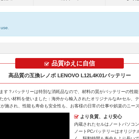
 use.
品質ゆえに自信
高品質の互換レノボ LENOVO L12L4K01バッテリー
ます？バッテリーは特別な消耗品なので、材料の質がバッテリーの性能
たかい材料を使いました：海外から輸入されたオリジナルなA+セル、テ
全検査が施され、性能も寿命も安全性も、お客様の日常の仕事や娯楽のニー
より良質、より安心
内蔵されたセルはノートパソコ
ノートPCバッテリー
はオリジナ
く、駆動時間も寿命もより長い