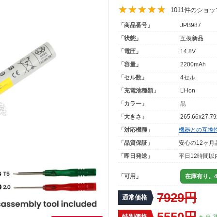
1011件のショ
「商品番号」
JPB987
「状態」
互換新品
「電圧」
14.8V
「容量」
2200mAh
「セル数」
4セル
「充電池種類」
Li-ion
「カラー」
黒
「大きさ」
265.66x27.7
「対応機種」
機器との互換
「品質保証」
安心の12ヶ月
「即日発送」
平日12時間以
「可用」
在庫有り。4
7929円
通常価格
5550円
特別価格
+ ※ 