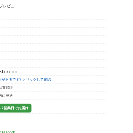
ップレビュー
9x18.77mm
性が不明です? クリックして確認
品質保証
内に発送
-7営業日でお届け
送料199円