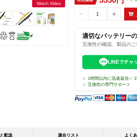
Watch Video
適切なバッテリー
互換性の確認、製品のご
LINEでチャ
✓ 1時間以内に迅速返信
✓ 
✓ 互換性の専門サポート
と配送
適合リスト
よく