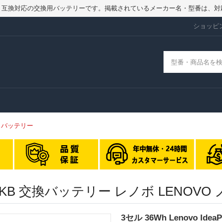
品ではなく、互換対応の交換用バッテリーです。掲載されているメーカー名・型番
ショッピ
IKB バッテリー
20S-13IKB 交換バッテリー レノボ LE
3セル 36Wh Lenovo Ide