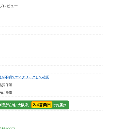
ップレビュー
性が不明です? クリックして確認
品質保証
内に発送
2-4営業日
品所在地: 大阪府。
でお届け