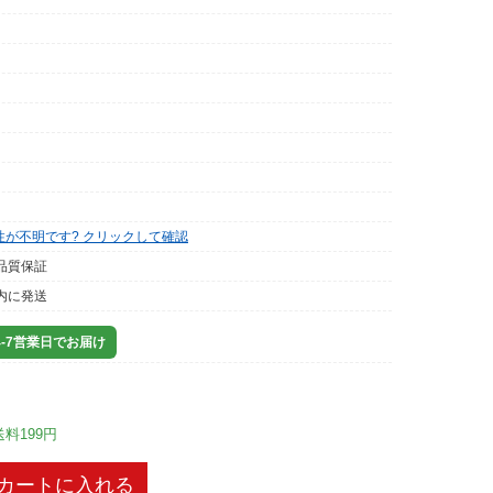
性が不明です? クリックして確認
品質保証
内に発送
-7営業日でお届け
送料199円
カートに入れる