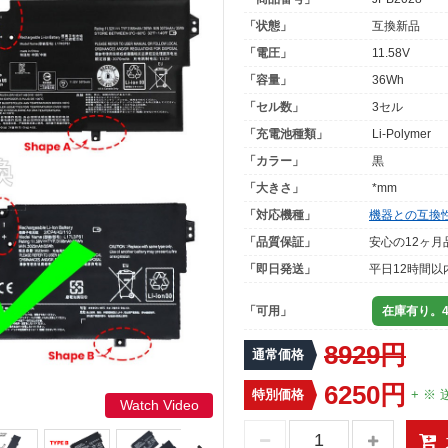
「状態」
互換新品
「電圧」
11.58V
「容量」
36Wh
「セル数」
3セル
「充電池種類」
Li-Polymer
「カラー」
黒
「大きさ」
*mm
「対応機種」
機器との互換
「品質保証」
安心の12ヶ月
「即日発送」
平日12時間以
「可用」
在庫有り。4
8929円
通常価格
6250円
特別価格
+ ※ 
Watch Video