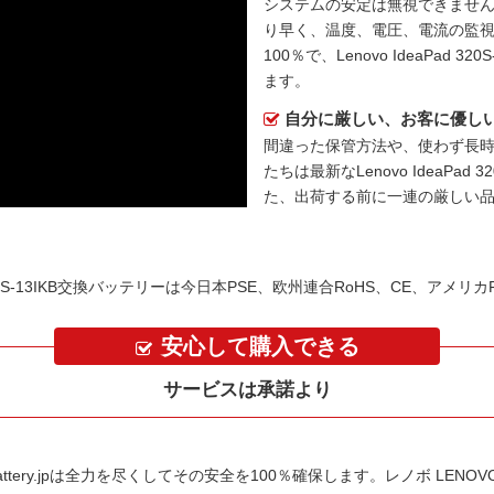
システムの安定は無視できません
り早く、温度、電圧、電流の監
100％で、Lenovo IdeaPa
ます。
自分に厳しい、お客に優し
間違った保管方法や、使わず長
たちは最新な
Lenovo IdeaPa
た、出荷する前に一連の厳しい
320S-13IKB交換バッテリーは今日本PSE、欧州連合RoHS、CE、アメ
安心して購入できる
サービスは承諾より
tery.jpは全力を尽くしてその安全を100％確保します。
レノボ LENOVO