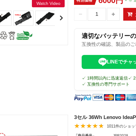
6000円
特別価格
+ ※ 
Watch Video
適切なバッテリー
互換性の確認、製品のご
LINEでチャ
✓ 1時間以内に迅速返信
✓ 
✓ 互換性の専門サポート
3セル 36Wh Lenovo Ide
1011件のショ
「商品番号」
JPB2028