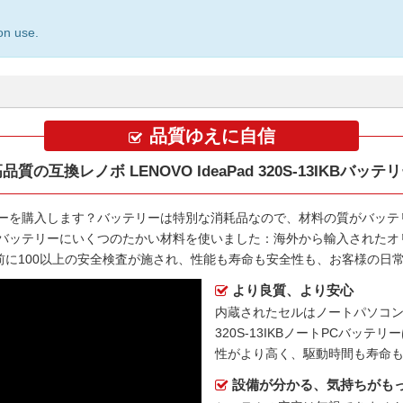
on use.
品質ゆえに自信
品質の互換レノボ LENOVO IdeaPad 320S-13IKBバッテ
リー
を購入します？バッテリーは特別な消耗品なので、材料の質がバッテ
B交換バッテリー
にいくつのたかい材料を使いました：海外から輸入されたオリ
る前に100以上の安全検査が施され、性能も寿命も安全性も、お客様の日
より良質、より安心
内蔵されたセルはノートパソコ
320S-13IKBノートPCバッテリー
性がより高く、駆動時間も寿命
設備が分かる、気持ちがも