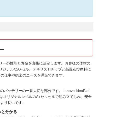
リー
リーの性能と寿命を直接に決定します。お客様の体験の
ジナルなA+セル、テキサスTIチップと高温及び摩耗に
常の仕事や娯楽のニーズを満足できます。
ンのバッテリーの一番大切な部分です。
Lenovo IdeaPad
はオリジナルレベルのA+セルセルで組み立てられ、安全
もより長いです。
っと分かる