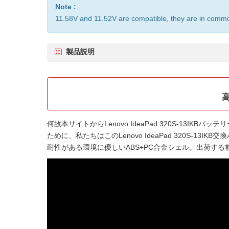
Note :
11.58V and 11.52V are compatible, they are in comm
製品説明
高
何故本サイトから
Lenovo IdeaPad 320S-13IKBバッテ
ために、私たちはこの
Lenovo IdeaPad 320S-13IK
耐性がある環境に優しいABS+PC合金シェル。出荷す