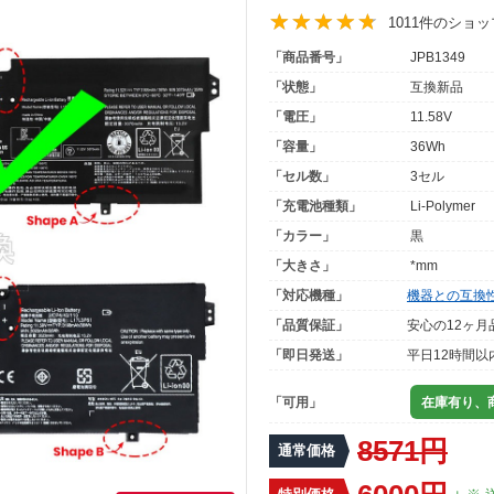
1011件のショ
「商品番号」
JPB1349
「状態」
互換新品
「電圧」
11.58V
「容量」
36Wh
「セル数」
3セル
「充電池種類」
Li-Polymer
「カラー」
黒
「大きさ」
*mm
「対応機種」
機器との互換
「品質保証」
安心の12ヶ月
「即日発送」
平日12時間以
「可用」
在庫有り、商
8571円
通常価格