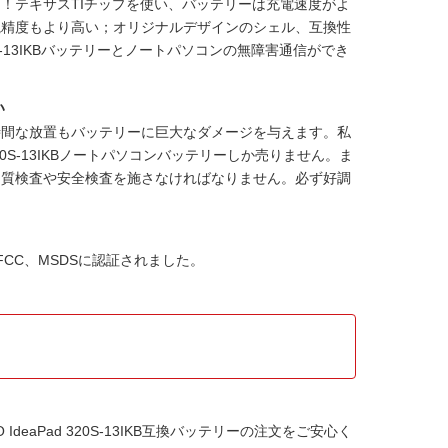
！テキサスTIチップを使い、バッテリーは充電速度がよ
視精度もより高い；オリジナルデザインのシェル、互換性
d 320S-13IKBバッテリーとノートパソコンの無障害通信ができ
い
時間な放置もバッテリーに巨大なダメージを与えます。私
d 320S-13IKBノートパソコンバッテリー
しか売りません。ま
品質検査や安全検査を施さなければなりません。必ず好調
リカFCC、MSDSに認証されました。
 IdeaPad 320S-13IKB互換バッテリー
の注文をご安心く