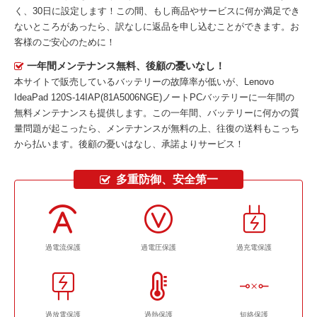
く、30日に設定します！この間、もし商品やサービスに何か満足でき
ないところがあったら、訳なしに返品を申し込むことができます。お
客様のご安心のために！
一年間メンテナンス無料、後顧の憂いなし！
本サイトで販売しているバッテリーの故障率が低いが、
Lenovo
IdeaPad 120S-14IAP(81A5006NGE)ノートPCバッテリー
に一年間の
無料メンテナンスも提供します。この一年間、バッテリーに何かの質
量問題が起こったら、メンテナンスが無料の上、往復の送料もこっち
から払います。後顧の憂いはなし、承諾よりサービス！
多重防御、安全第一
過電流保護
過電圧保護
過充電保護
過放電保護
過熱保護
短絡保護