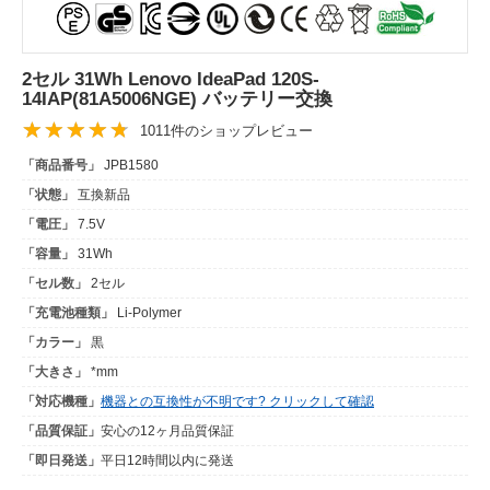
2セル 31Wh Lenovo IdeaPad 120S-
14IAP(81A5006NGE) バッテリー交換
1011件のショップレビュー
「商品番号」
JPB1580
「状態」
互換新品
「電圧」
7.5V
「容量」
31Wh
「セル数」
2セル
「充電池種類」
Li-Polymer
「カラー」
黒
「大きさ」
*mm
「対応機種」
機器との互換性が不明です? クリックして確認
「品質保証」
安心の12ヶ月品質保証
「即日発送」
平日12時間以内に発送