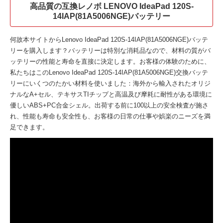
高品質の互換レノボ LENOVO IdeaPad 120S-
14IAP(81A5006NGE)バッテリー
何故本サイトから
Lenovo IdeaPad 120S-14IAP(81A5006NGE)バッテ
リー
を購入します？バッテリーは特別な消耗品なので、材料の質がバ
ッテリーの性能と寿命を直接に決定します。お客様の体験のために、
私たちはこの
Lenovo IdeaPad 120S-14IAP(81A5006NGE)交換バッテ
リー
にいくつのたかい材料を使いました：海外から輸入されたオリジ
ナルなA+セル、テキサスTIチップと高温及び摩耗に耐性がある環境に
優しいABS+PC合金シェル。出荷する前に100以上の安全検査が施さ
れ、性能も寿命も安全性も、お客様の日常の仕事や娯楽のニーズを満
足できます。