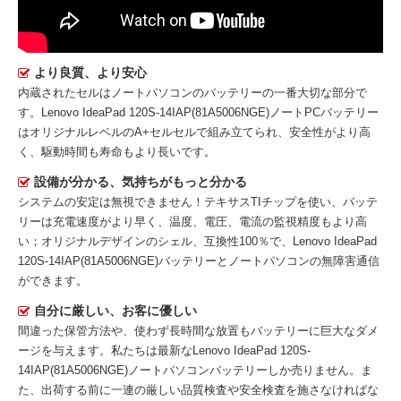
より良質、より安心
内蔵されたセルはノートパソコンのバッテリーの一番大切な部分で
す。
Lenovo IdeaPad 120S-14IAP(81A5006NGE)ノートPCバッテリー
はオリジナルレベルのA+セルセルで組み立てられ、安全性がより高
く、駆動時間も寿命もより長いです。
設備が分かる、気持ちがもっと分かる
システムの安定は無視できません！テキサスTIチップを使い、バッテ
リーは充電速度がより早く、温度、電圧、電流の監視精度もより高
い；オリジナルデザインのシェル、互換性100％で、Lenovo IdeaPad
120S-14IAP(81A5006NGE)バッテリーとノートパソコンの無障害通信
ができます。
自分に厳しい、お客に優しい
間違った保管方法や、使わず長時間な放置もバッテリーに巨大なダメ
ージを与えます。私たちは最新な
Lenovo IdeaPad 120S-
14IAP(81A5006NGE)ノートパソコンバッテリー
しか売りません。ま
た、出荷する前に一連の厳しい品質検査や安全検査を施さなければな