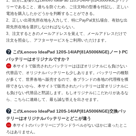
1、自分に必要のはLenovo IdeaPad 120S-14IAP(81A5006NGE)バッテ
リーであること、過ちを防ぐため、ご注文時の型番を付記し、正しい
電池を購入したかどうかを判断することができる。
2、正しい出荷先所在地を入力して、特にPayPal支払場合、有効な出
荷先所在地を選択しなければならない。
3、注文するときのメールアドレスを覚えて、メールアドレスだけで
注文を照会し、アフターサービスをご利用いただけます。
このLenovo IdeaPad 120S-14IAP(81A5006NGE)ノートPC
バッテリーはオリジナルですか？
本サイトで販売されたバッテリーはほぼオリジナルにも負けない
代替品で、オリジナルバッテリーも少しあります。バッテリーの種類
が多くて、世界各地へ販売するので、各ブランドの各地の代理権を獲
得できないから、本サイトで販売されたバッテリーは皆オリジナルに
も負けない代替品と黙認します。もしオリジナルにこだわりがあるな
ら、こちらに連絡して、最も誠な答えを出させます。
このLenovo IdeaPad 120S-14IAP(81A5006NGE)交換バッ
テリーはオリジナルバッテリーとどこが違う
本サイトのバッテリーにブランドラベルがないほかに違ったとこ
ろはありません。