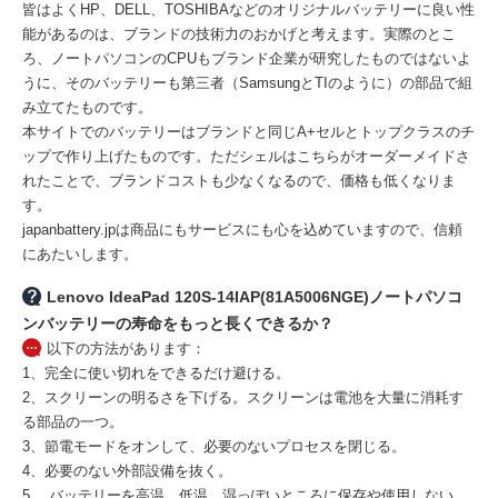
皆はよくHP、DELL、TOSHIBAなどのオリジナルバッテリーに良い性
能があるのは、ブランドの技術力のおかげと考えます。実際のとこ
ろ、ノートパソコンのCPUもブランド企業が研究したものではないよ
うに、そのバッテリーも第三者（SamsungとTIのように）の部品で組
み立てたものです。
本サイトでのバッテリーはブランドと同じA+セルとトップクラスのチ
ップで作り上げたものです。ただシェルはこちらがオーダーメイドさ
れたことで、ブランドコストも少なくなるので、価格も低くなりま
す。
japanbattery.jpは商品にもサービスにも心を込めていますので、信頼
にあたいします。
Lenovo IdeaPad 120S-14IAP(81A5006NGE)ノートパソコ
ンバッテリーの寿命をもっと長くできるか？
以下の方法があります：
1、完全に使い切れをできるだけ避ける。
2、スクリーンの明るさを下げる。スクリーンは電池を大量に消耗す
る部品の一つ。
3、節電モードをオンして、必要のないプロセスを閉じる。
4、必要のない外部設備を抜く。
5、 バッテリーを高温、低温、湿っぽいところに保存や使用しない。