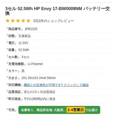
3セル 52.5Wh HP Envy 17-BW0009NM バッテリー交
換
1011件のショップレビュー
「商品番号」
JPB1025
「状態」
互換新品
「電圧」
11.55V
「容量」
52.5Wh
「セル数」
3セル
「充電池種類」
Li-Polymer
「カラー」
黒
「大きさ」
201.30x101.04x6.58mm
「対応機種」
機器との互換性が不明です? クリックして確認
「品質保証」
安心の12ヶ月品質保証
「即日発送」
平日12時間以内に発送
2-4営業日
「可用」
在庫有り、商品所在地: 大阪府。
でお届け