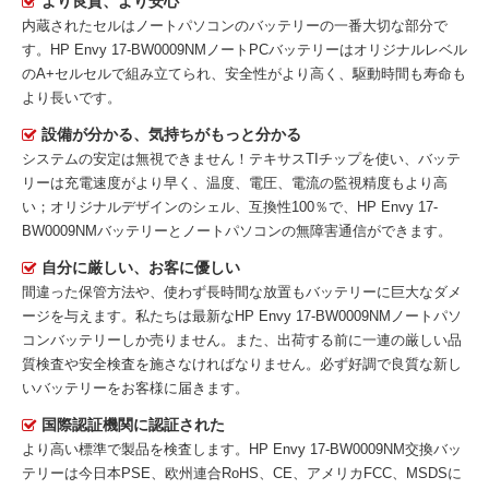
より良質、より安心
内蔵されたセルはノートパソコンのバッテリーの一番大切な部分で
す。
HP Envy 17-BW0009NMノートPCバッテリー
はオリジナルレベル
のA+セルセルで組み立てられ、安全性がより高く、駆動時間も寿命も
より長いです。
設備が分かる、気持ちがもっと分かる
システムの安定は無視できません！テキサスTIチップを使い、バッテ
リーは充電速度がより早く、温度、電圧、電流の監視精度もより高
い；オリジナルデザインのシェル、互換性100％で、HP Envy 17-
BW0009NMバッテリーとノートパソコンの無障害通信ができます。
自分に厳しい、お客に優しい
間違った保管方法や、使わず長時間な放置もバッテリーに巨大なダメ
ージを与えます。私たちは最新な
HP Envy 17-BW0009NMノートパソ
コンバッテリー
しか売りません。また、出荷する前に一連の厳しい品
質検査や安全検査を施さなければなりません。必ず好調で良質な新し
いバッテリーをお客様に届きます。
国際認証機関に認証された
より高い標準で製品を検査します。HP Envy 17-BW0009NM交換バッ
テリーは今日本PSE、欧州連合RoHS、CE、アメリカFCC、MSDSに