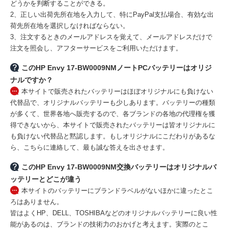
どうかを判断することができる。
2、正しい出荷先所在地を入力して、特にPayPal支払場合、有効な出
荷先所在地を選択しなければならない。
3、注文するときのメールアドレスを覚えて、メールアドレスだけで
注文を照会し、アフターサービスをご利用いただけます。
このHP Envy 17-BW0009NMノートPCバッテリーはオリジ
ナルですか？
本サイトで販売されたバッテリーはほぼオリジナルにも負けない
代替品で、オリジナルバッテリーも少しあります。バッテリーの種類
が多くて、世界各地へ販売するので、各ブランドの各地の代理権を獲
得できないから、本サイトで販売されたバッテリーは皆オリジナルに
も負けない代替品と黙認します。もしオリジナルにこだわりがあるな
ら、こちらに連絡して、最も誠な答えを出させます。
このHP Envy 17-BW0009NM交換バッテリーはオリジナルバ
ッテリーとどこが違う
本サイトのバッテリーにブランドラベルがないほかに違ったとこ
ろはありません。
皆はよくHP、DELL、TOSHIBAなどのオリジナルバッテリーに良い性
能があるのは、ブランドの技術力のおかげと考えます。実際のとこ