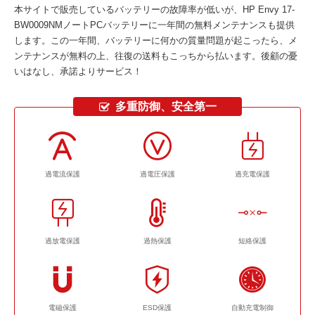
本サイトで販売しているバッテリーの故障率が低いが、
HP Envy 17-
BW0009NMノートPCバッテリー
に一年間の無料メンテナンスも提供
します。この一年間、バッテリーに何かの質量問題が起こったら、メ
ンテナンスが無料の上、往復の送料もこっちから払います。後顧の憂
いはなし、承諾よりサービス！
多重防御、安全第一
過電流保護
過電圧保護
過充電保護
過放電保護
過熱保護
短絡保護
電磁保護
ESD保護
自動充電制御