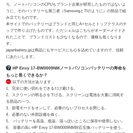
ろ、ノートパソコンのCPUもブランド企業が研究したものではないよ
うに、そのバッテリーも第三者（SamsungとTIのように）の部品で組
み立てたものです。
本サイトでのバッテリーはブランドと同じA+セルとトップクラスのチ
ップで作り上げたものです。ただシェルはこちらがオーダーメイドさ
れたことで、ブランドコストも少なくなるので、価格も低くなりま
す。
japanbattery.jpは商品にもサービスにも心を込めていますので、信頼
にあたいします。
HP Envy 17-BW0009NMノートパソコンバッテリーの寿命を
もっと長くできるか？
以下の方法があります：
1、完全に使い切れをできるだけ避ける。
2、スクリーンの明るさを下げる。スクリーンは電池を大量に消耗す
る部品の一つ。
3、節電モードをオンして、必要のないプロセスを閉じる。
4、必要のない外部設備を抜く。
5、 バッテリーを高温、低温、湿っぽいところに保存や使用しない。
6、 容量の高い
HP Envy 17-BW0009NM対応互換バッテリー
を使う。