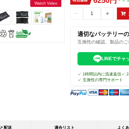
6250円
特別価格
+ ※ 
Watch Video
適切なバッテリー
互換性の確認、製品のご
LINEでチャ
✓ 1時間以内に迅速返信
✓ 
✓ 互換性の専門サポート
と配送
適合リスト
よく