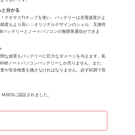
っと分かる
！テキサスTIチップを使い、バッテリーは充電速度がよ
視精度もより高い；オリジナルデザインのシェル、互換性
W0006NBバッテリーとノートパソコンの無障害通信ができま
い
時間な放置もバッテリーに巨大なダメージを与えます。私
W0006NBノートパソコンバッテリー
しか売りません。また、
検査や安全検査を施さなければなりません。必ず好調で良
C、MSDSに認証されました。