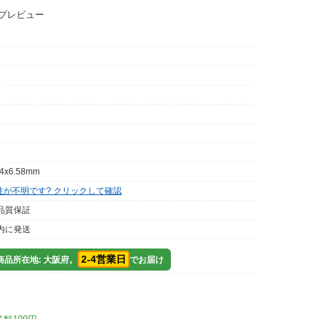
ップレビュー
04x6.58mm
性が不明です? クリックして確認
品質保証
内に発送
2-4営業日
品所在地: 大阪府。
でお届け