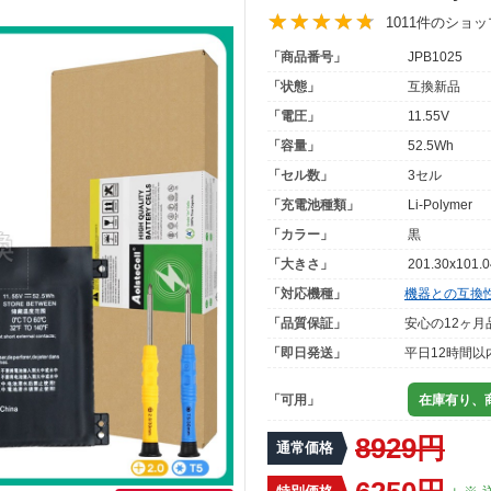
1011件のショ
「商品番号」
JPB1025
「状態」
互換新品
「電圧」
11.55V
「容量」
52.5Wh
「セル数」
3セル
「充電池種類」
Li-Polymer
「カラー」
黒
「大きさ」
201.30x101.
「対応機種」
機器との互換
「品質保証」
安心の12ヶ月
「即日発送」
平日12時間以
「可用」
在庫有り、商
8929円
通常価格