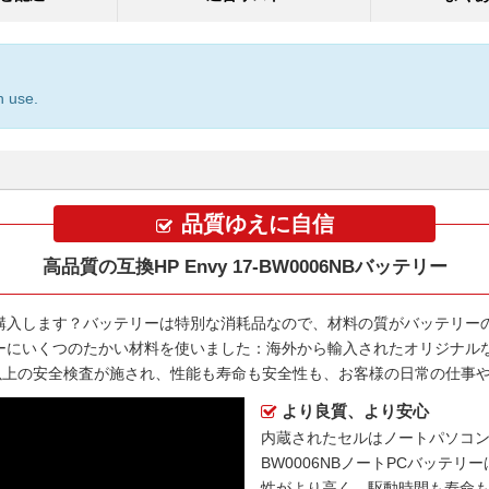
n use.
品質ゆえに自信
高品質の互換HP Envy 17-BW0006NBバッテリー
購入します？バッテリーは特別な消耗品なので、材料の質がバッテリー
ー
にいくつのたかい材料を使いました：海外から輸入されたオリジナルな
00以上の安全検査が施され、性能も寿命も安全性も、お客様の日常の仕事
より良質、より安心
内蔵されたセルはノートパソコ
BW0006NBノートPCバッテリー
性がより高く、駆動時間も寿命